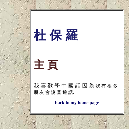
杜 保 羅
主 頁
我 喜 歡 學 中 國 話 因 為
我 有 很 多
朋 友 會 說 普 通 話.
back to my home page