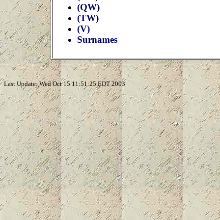
(QW)
(TW)
(V)
Surnames
Last Update: Wed Oct 15 11:51:25 EDT 2003