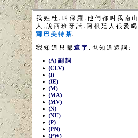
我 姓 杜
, 叫 保 羅 , 他 們 都 叫 我 南 
人 , 說 西 班 牙
話 . 阿 根 廷 人 很 愛 喝 
爾 巴 美 特 茶
.
我 知 道
只 都
這 字
, 也 知 道 這 詞 :
(A) 副 詞
(CLV)
(I)
(IE)
(M)
(MA)
(MV)
(N)
(NU)
(P)
(PN)
(PW)